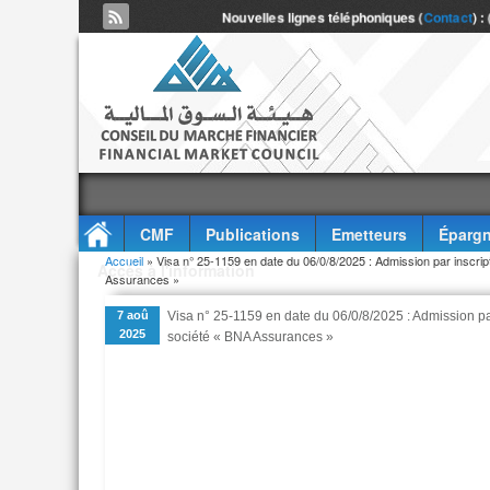
Nouvelles lignes téléphoniques (
Contact
) :
CMF
Publications
Emetteurs
Épargn
Vous êtes ici
Accueil
» Visa n° 25-1159 en date du 06/0/8/2025 : Admission par inscript
Accès à l'information
Assurances »
7 aoû
Visa n° 25-1159 en date du 06/0/8/2025 : Admission par
2025
société « BNA Assurances »