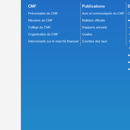
CMF
Publications
E
Présentation du CMF
Avis et communiqués du CMF
C
Missions du CMF
Bulletins officiels
►
Collège du CMF
Rapports annuels
Organisation du CMF
Guides
Intervenants sur le marché financier
Courbes des taux
►
►
►