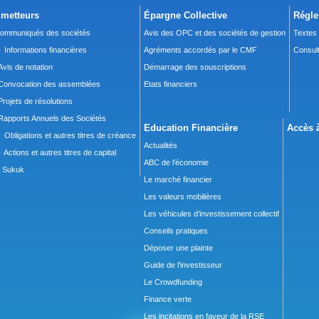
metteurs
Épargne Collective
Régle
ommuniqués des sociétés
Avis des OPC et des sociétés de gestion
Textes
 Informations financières
Agréments accordés par le CMF
Consult
Avis de notation
Démarrage des souscriptions
Convocation des assemblées
Etats financiers
Projets de résolutions
Rapports Annuels des Sociétés
Education Financière
Accès à
 Obligations et autres titres de créance
Actualités
 Actions et autres titres de capital
ABC de l’économie
Sukuk
Le marché financier
Les valeurs mobilières
Les véhicules d’investissement collectif
Conseils pratiques
Déposer une plainte
Guide de l’investisseur
Le Crowdfunding
Finance verte
Les incitations en faveur de la RSE