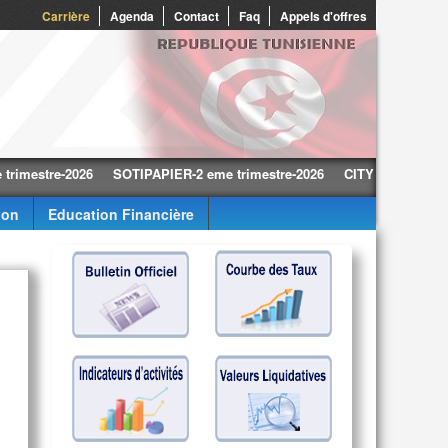
0
Carrière
Agenda
Contact
Faq
Appels d'offres
tre-2026
SOTIPAPIER-2 eme trimestre-2026
CITY CARS-2 eme trime
ion
Education Financière