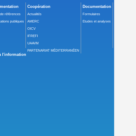
mentation
Coopération
Documentation
 de références
Actualités
Formulaires
ations publiques
AMERC
Etudes et analyses
OICV
IFREFI
UAAVM
PARTENARIAT MÉDITERRANÉEN
 l'information