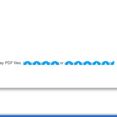
lay PDF files.
or
Download adobe Acrobat
click here to download the PDF file.