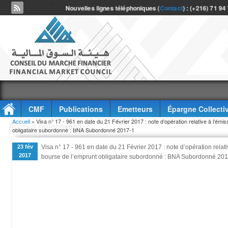
Nouvelles lignes téléphoniques (
Contact
) : (+216) 71 94
CMF
Publications
Emetteurs
Épargne Collecti
Vous êtes ici
Accueil
» Visa n° 17 - 961 en date du 21 Février 2017 : note d’opération relative à l’émis
Accès à l'information
obligataire subordonné : BNA Subordonné 2017-1
23 fév
Visa n° 17 - 961 en date du 21 Février 2017 : note d’opération relati
2017
bourse de l’emprunt obligataire subordonné : BNA Subordonné 20