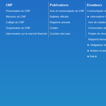
CMF
Publications
Emetteurs
Présentation du CMF
Avis et communiqués du CMF
Communiqués de
Missions du CMF
Bulletins officiels
► Informations f
Collège du CMF
Rapports annuels
Avis de notatio
Organisation du CMF
Guides
Convocation d
Intervenants sur le marché financier
Courbes des taux
Projets de réso
Rapports Annue
► Obligations et
► Actions et autr
►Sukuk