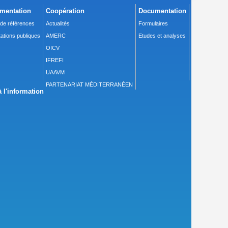
mentation
Coopération
Documentation
 de références
Actualités
Formulaires
ations publiques
AMERC
Etudes et analyses
OICV
IFREFI
UAAVM
PARTENARIAT MÉDITERRANÉEN
 l'information