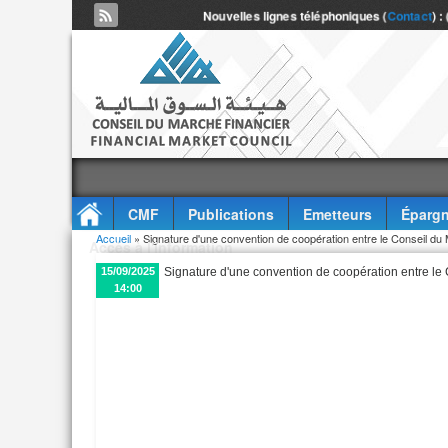
Nouvelles lignes téléphoniques (
Contact
) :
CMF
Publications
Emetteurs
Épargn
Vous êtes ici
Accueil
» Signature d'une convention de coopération entre le Conseil du M
Accès à l'information
15/09/2025
Signature d'une convention de coopération entre le C
14:00