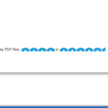
lay PDF files.
or
Download adobe Acrobat
click here to download the PDF file.