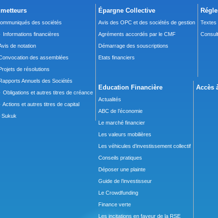
metteurs
Épargne Collective
Régle
ommuniqués des sociétés
Avis des OPC et des sociétés de gestion
Textes
 Informations financières
Agréments accordés par le CMF
Consult
Avis de notation
Démarrage des souscriptions
Convocation des assemblées
Etats financiers
Projets de résolutions
Rapports Annuels des Sociétés
Education Financière
Accès à
 Obligations et autres titres de créance
Actualités
 Actions et autres titres de capital
ABC de l’économie
Sukuk
Le marché financier
Les valeurs mobilières
Les véhicules d’investissement collectif
Conseils pratiques
Déposer une plainte
Guide de l’investisseur
Le Crowdfunding
Finance verte
Les incitations en faveur de la RSE