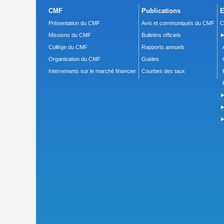
CMF
Publications
E
Présentation du CMF
Avis et communiqués du CMF
C
Missions du CMF
Bulletins officiels
►
Collège du CMF
Rapports annuels
Organisation du CMF
Guides
Intervenants sur le marché financier
Courbes des taux
►
►
►