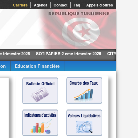
Carrière
Agenda
Contact
Faq
Appels d'offres
stre-2026
SOTIPAPIER-2 eme trimestre-2026
CITY CARS-2 eme trime
ion
Education Financière