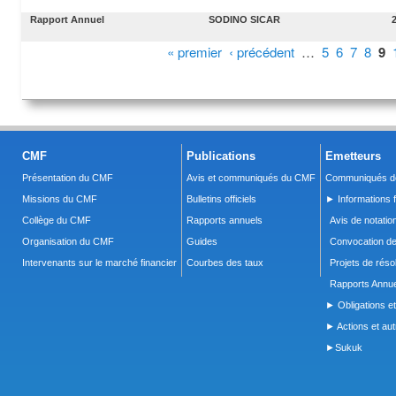
Rapport Annuel
SODINO SICAR
Pages
« premier
‹ précédent
…
5
6
7
8
9
CMF
Publications
Emetteurs
Présentation du CMF
Avis et communiqués du CMF
Communiqués de
Missions du CMF
Bulletins officiels
► Informations f
Collège du CMF
Rapports annuels
Avis de notatio
Organisation du CMF
Guides
Convocation d
Intervenants sur le marché financier
Courbes des taux
Projets de réso
Rapports Annue
► Obligations et
► Actions et autr
►Sukuk