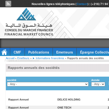
Nouvelles lignes téléphoniques (
Contact
) : (+216) 71 94
CMF
Publications
Emetteurs
Épargne Collecti
Vous êtes ici
Accueil
»
Emetteurs
»
► Informations financières
» Rapports annuels des sociétés
Accès à l'information
Rapports annuels des sociétés
société
Année
Rapport Annuel
DELICE HOLDING
Rapport Annuel
ONE TECH