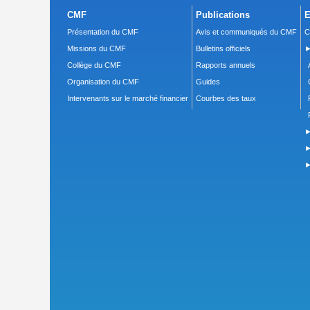
CMF
Publications
E
Présentation du CMF
Avis et communiqués du CMF
C
Missions du CMF
Bulletins officiels
►
Collège du CMF
Rapports annuels
Organisation du CMF
Guides
Intervenants sur le marché financier
Courbes des taux
►
►
►