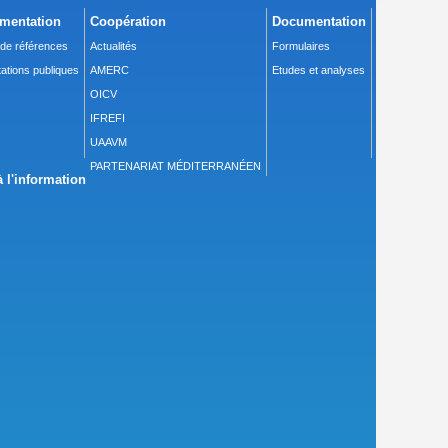
mentation
Coopération
Documentation
 de références
Actualités
Formulaires
ations publiques
AMERC
Etudes et analyses
OICV
IFREFI
UAAVM
PARTENARIAT MÉDITERRANÉEN
 l'information