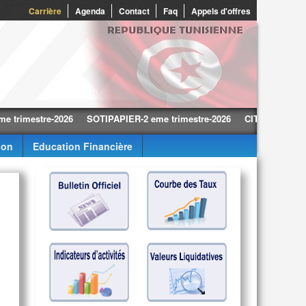
Carrière
Agenda
Contact
Faq
Appels d'offres
mestre-2026
SOTIPAPIER-2 eme trimestre-2026
CITY CARS-2 eme tr
ion
Education Financière