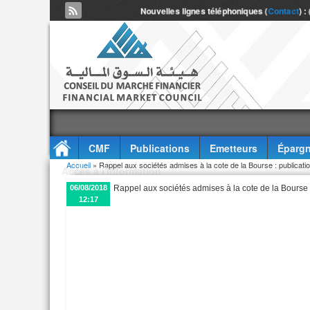
Nouvelles lignes téléphoniques (
Contact
) :
CMF
Publications
Emetteurs
Épargn
Vous êtes ici
Accueil
» Rappel aux sociétés admises à la cote de la Bourse : publicatio
Accès à l'information
06/08/2018
Rappel aux sociétés admises à la cote de la Bourse :
12:17