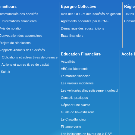
metteurs
Épargne Collective
Régle
ommuniqués des sociétés
Avis des OPC et des sociétés de gestion
Textes
 Informations financières
Agréments accordés par le CMF
Consult
Avis de notation
Démarrage des souscriptions
Convocation des assemblées
Etats financiers
Projets de résolutions
Rapports Annuels des Sociétés
Education Financière
Accès à
 Obligations et autres titres de créance
Actualités
 Actions et autres titres de capital
ABC de l’économie
Sukuk
Le marché financier
Les valeurs mobilières
Les véhicules d’investissement collectif
Conseils pratiques
Déposer une plainte
Guide de l’investisseur
Le Crowdfunding
Finance verte
Les incitations en faveur de la RSE