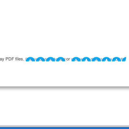
lay PDF files.
or
Download adobe Acrobat
click here to download the PDF file.