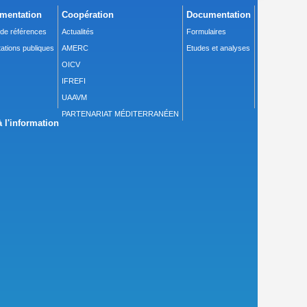
mentation
Coopération
Documentation
 de références
Actualités
Formulaires
ations publiques
AMERC
Etudes et analyses
OICV
IFREFI
UAAVM
PARTENARIAT MÉDITERRANÉEN
 l'information