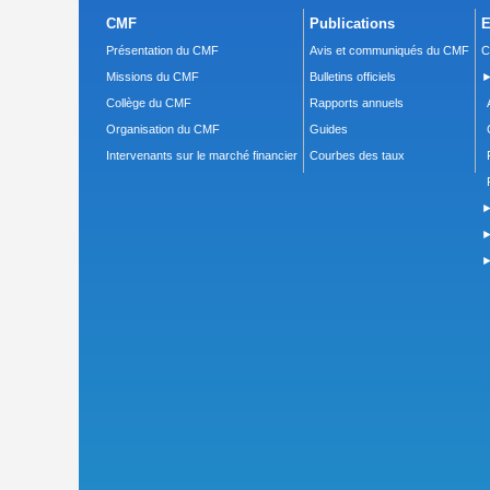
CMF
Publications
E
Présentation du CMF
Avis et communiqués du CMF
C
Missions du CMF
Bulletins officiels
►
Collège du CMF
Rapports annuels
Organisation du CMF
Guides
Intervenants sur le marché financier
Courbes des taux
►
►
►