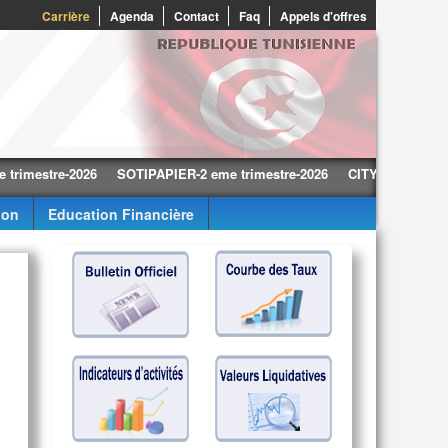
Carrière
Agenda
Contact
Faq
Appels d'offres
stre-2026
SOTIPAPIER-2 eme trimestre-2026
CITY CARS-2 eme trime
ion
Education Financière