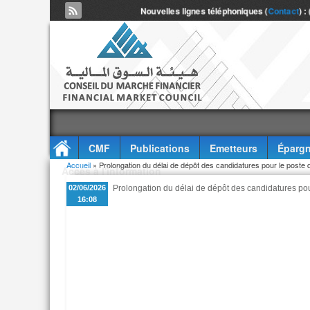
Nouvelles lignes téléphoniques (
Contact
) :
CMF
Publications
Emetteurs
Épargn
Vous êtes ici
Accueil
» Prolongation du délai de dépôt des candidatures pour le poste 
Accès à l'information
02/06/2026
Prolongation du délai de dépôt des candidatures pou
16:08