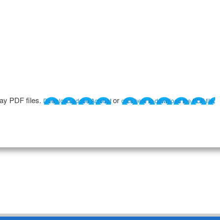
lay PDF files.
or
Download adobe Acrobat
click here to download the PDF file.