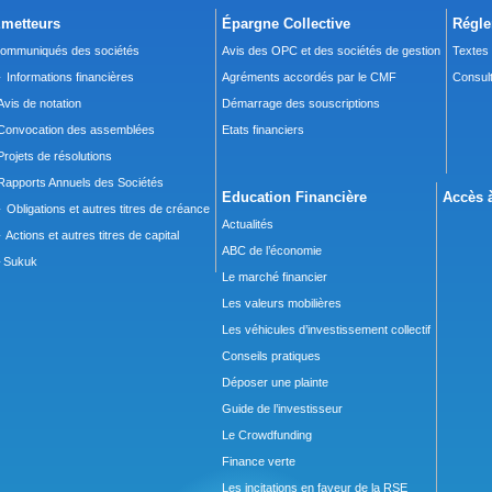
metteurs
Épargne Collective
Régle
ommuniqués des sociétés
Avis des OPC et des sociétés de gestion
Textes
 Informations financières
Agréments accordés par le CMF
Consult
Avis de notation
Démarrage des souscriptions
Convocation des assemblées
Etats financiers
Projets de résolutions
Rapports Annuels des Sociétés
Education Financière
Accès à
 Obligations et autres titres de créance
Actualités
 Actions et autres titres de capital
ABC de l’économie
Sukuk
Le marché financier
Les valeurs mobilières
Les véhicules d’investissement collectif
Conseils pratiques
Déposer une plainte
Guide de l’investisseur
Le Crowdfunding
Finance verte
Les incitations en faveur de la RSE