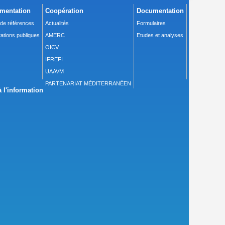
mentation
Coopération
Documentation
 de références
Actualités
Formulaires
ations publiques
AMERC
Etudes et analyses
OICV
IFREFI
UAAVM
PARTENARIAT MÉDITERRANÉEN
 l'information