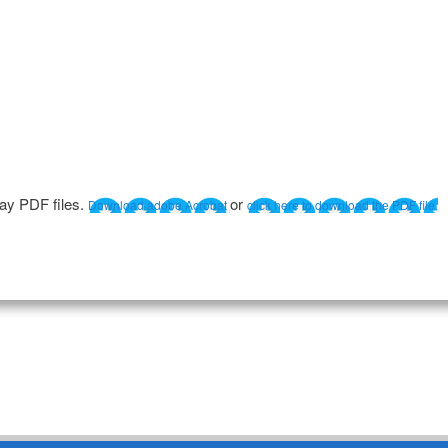
lay PDF files.
or
Download adobe Acrobat
click here to download the PDF file.