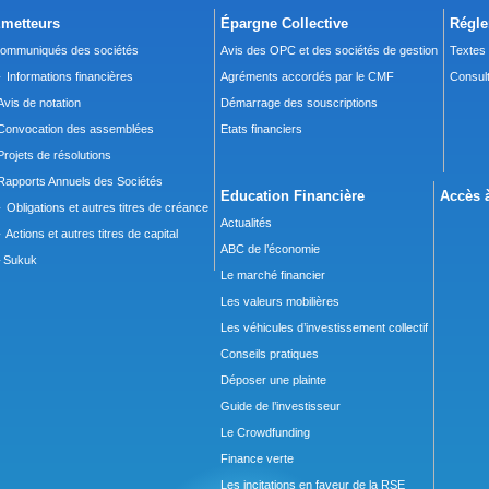
metteurs
Épargne Collective
Régle
ommuniqués des sociétés
Avis des OPC et des sociétés de gestion
Textes
 Informations financières
Agréments accordés par le CMF
Consult
Avis de notation
Démarrage des souscriptions
Convocation des assemblées
Etats financiers
Projets de résolutions
Rapports Annuels des Sociétés
Education Financière
Accès à
 Obligations et autres titres de créance
Actualités
 Actions et autres titres de capital
ABC de l’économie
Sukuk
Le marché financier
Les valeurs mobilières
Les véhicules d’investissement collectif
Conseils pratiques
Déposer une plainte
Guide de l’investisseur
Le Crowdfunding
Finance verte
Les incitations en faveur de la RSE