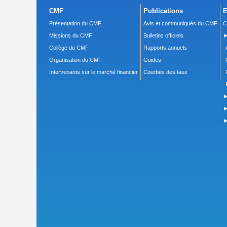
CMF
Publications
E
Présentation du CMF
Avis et communiqués du CMF
C
Missions du CMF
Bulletins officiels
►
Collège du CMF
Rapports annuels
Organisation du CMF
Guides
Intervenants sur le marché financier
Courbes des taux
►
►
►