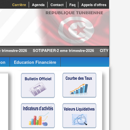
0
Carrière
Agenda
Contact
Faq
Appels d'offres
tre-2026
SOTIPAPIER-2 eme trimestre-2026
CITY CARS-2 eme trime
ion
Education Financière