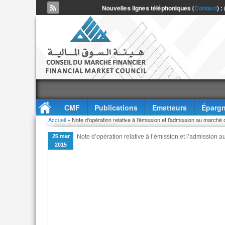
Nouvelles lignes téléphoniques (
Contact
) :
CMF
Publications
Emetteurs
Épargn
Vous êtes ici
Accueil
» Note d’opération relative à l’émission et l’admission au marché o
Accès à l'information
25 mar
Note d’opération relative à l’émission et l’admission a
2015