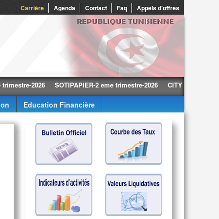
Carrière
Agenda
Contact
Faq
Appels d'offres
stre-2026
SOTIPAPIER-2 eme trimestre-2026
CITY CARS-2 eme trime
ion
Education Financière