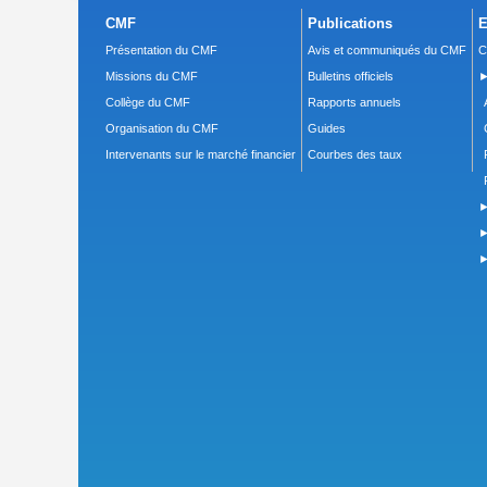
CMF
Publications
E
Présentation du CMF
Avis et communiqués du CMF
C
Missions du CMF
Bulletins officiels
►
Collège du CMF
Rapports annuels
Organisation du CMF
Guides
Intervenants sur le marché financier
Courbes des taux
►
►
►