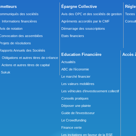
metteurs
Épargne Collective
Régle
ommuniqués des sociétés
Avis des OPC et des sociétés de gestion
Textes
 Informations financières
Agréments accordés par le CMF
Consult
Avis de notation
Démarrage des souscriptions
Convocation des assemblées
Etats financiers
Projets de résolutions
Rapports Annuels des Sociétés
Education Financière
Accès à
 Obligations et autres titres de créance
Actualités
 Actions et autres titres de capital
ABC de l’économie
Sukuk
Le marché financier
Les valeurs mobilières
Les véhicules d’investissement collectif
Conseils pratiques
Déposer une plainte
Guide de l’investisseur
Le Crowdfunding
Finance verte
Les incitations en faveur de la RSE