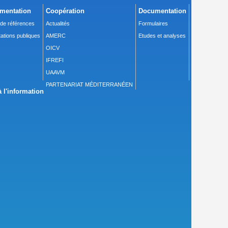
mentation
Coopération
Documentation
 de références
Actualités
Formulaires
ations publiques
AMERC
Etudes et analyses
OICV
IFREFI
UAAVM
PARTENARIAT MÉDITERRANÉEN
 l'information