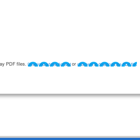
lay PDF files.
or
Download adobe Acrobat
click here to download the PDF file.