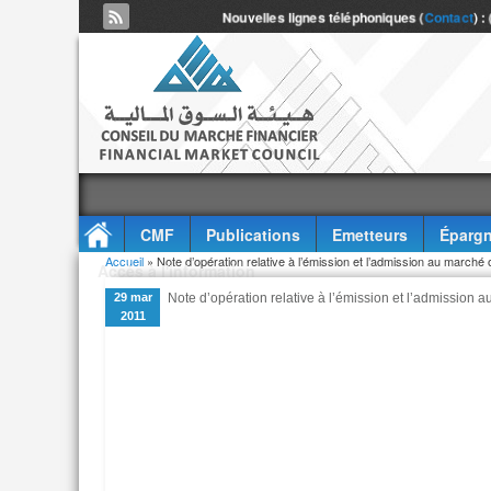
Nouvelles lignes téléphoniques (
Contact
) :
CMF
Publications
Emetteurs
Épargn
Vous êtes ici
Accueil
» Note d’opération relative à l’émission et l’admission au marché o
Accès à l'information
29 mar
Note d’opération relative à l’émission et l’admission a
2011