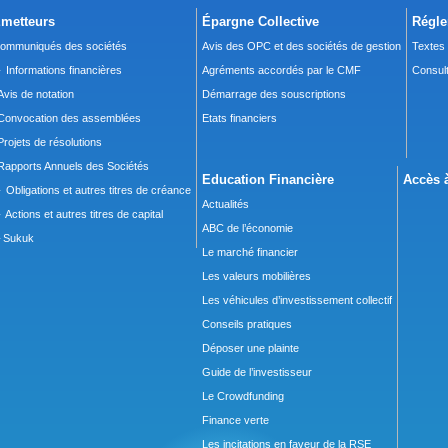
metteurs
Épargne Collective
Régle
ommuniqués des sociétés
Avis des OPC et des sociétés de gestion
Textes
 Informations financières
Agréments accordés par le CMF
Consult
Avis de notation
Démarrage des souscriptions
Convocation des assemblées
Etats financiers
Projets de résolutions
Rapports Annuels des Sociétés
Education Financière
Accès à
 Obligations et autres titres de créance
Actualités
 Actions et autres titres de capital
ABC de l’économie
Sukuk
Le marché financier
Les valeurs mobilières
Les véhicules d’investissement collectif
Conseils pratiques
Déposer une plainte
Guide de l’investisseur
Le Crowdfunding
Finance verte
Les incitations en faveur de la RSE