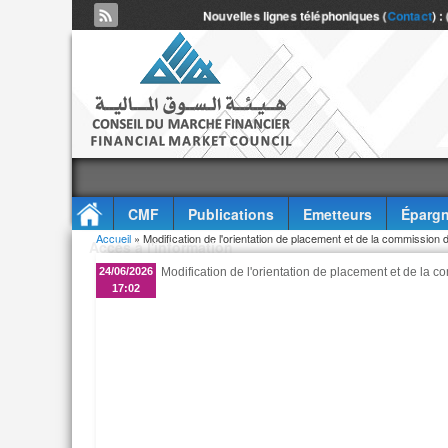
Nouvelles lignes téléphoniques (
Contact
) :
CMF
Publications
Emetteurs
Épargn
Vous êtes ici
Accueil
» Modification de l'orientation de placement et de la commissio
Accès à l'information
24/06/2026
Modification de l'orientation de placement et de la
17:02