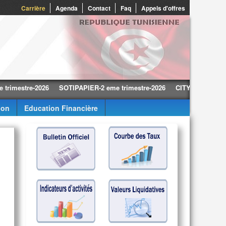
Carrière
Agenda
Contact
Faq
Appels d'offres
stre-2026
SOTIPAPIER-2 eme trimestre-2026
CITY CARS-2 eme trim
ion
Education Financière