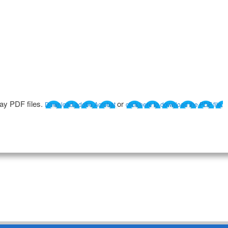
lay PDF files.
or
Download adobe Acrobat
click here to download the PDF file.