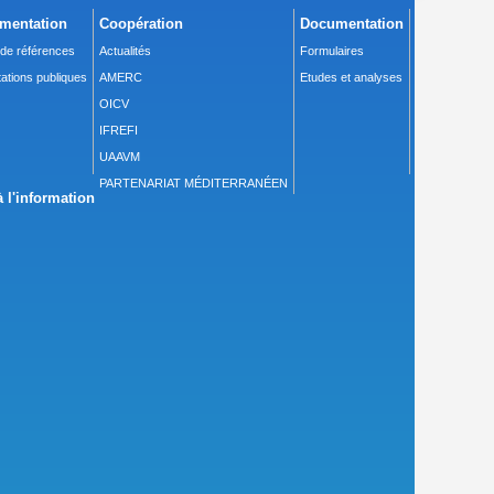
mentation
Coopération
Documentation
 de références
Actualités
Formulaires
ations publiques
AMERC
Etudes et analyses
OICV
IFREFI
UAAVM
PARTENARIAT MÉDITERRANÉEN
 l'information