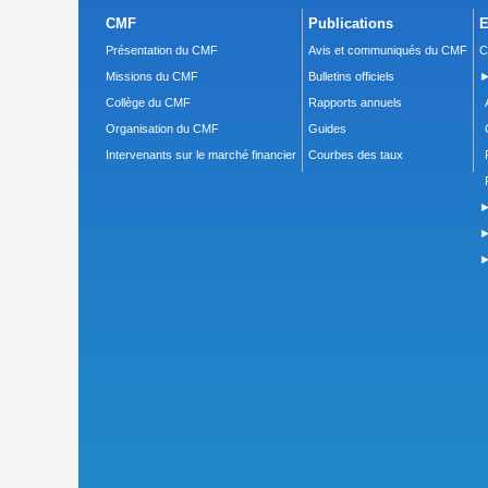
CMF
Publications
E
Présentation du CMF
Avis et communiqués du CMF
C
Missions du CMF
Bulletins officiels
►
Collège du CMF
Rapports annuels
Organisation du CMF
Guides
Intervenants sur le marché financier
Courbes des taux
►
►
►