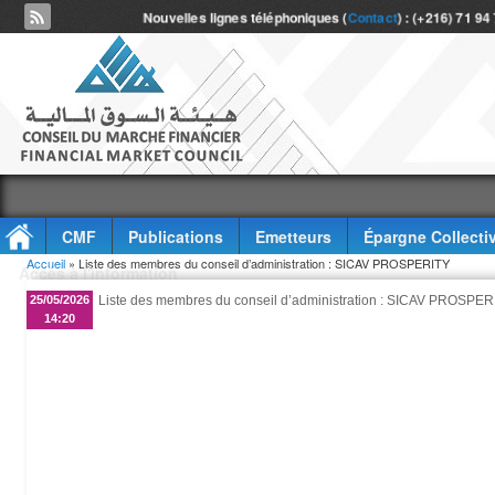
Nouvelles lignes téléphoniques (
Contact
) : (+216) 71 94
CMF
Publications
Emetteurs
Épargne Collecti
Vous êtes ici
Accueil
» Liste des membres du conseil d’administration : SICAV PROSPERITY
Accès à l'information
25/05/2026
Liste des membres du conseil d’administration : SICAV PROSPER
14:20