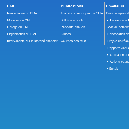
CMF
Publications
Emetteurs
Présentation du CMF
Avis et communiqués du CMF
Communiqués de
Missions du CMF
Bulletins officiels
► Informations f
Collège du CMF
Rapports annuels
Avis de notatio
Organisation du CMF
Guides
Convocation d
Intervenants sur le marché financier
Courbes des taux
Projets de réso
Rapports Annue
► Obligations et
► Actions et autr
►Sukuk