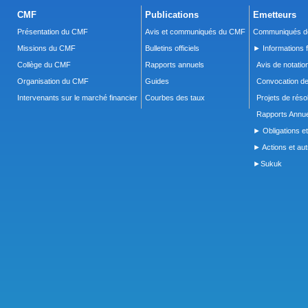
CMF
Publications
Emetteurs
Présentation du CMF
Avis et communiqués du CMF
Communiqués de
Missions du CMF
Bulletins officiels
► Informations f
Collège du CMF
Rapports annuels
Avis de notatio
Organisation du CMF
Guides
Convocation d
Intervenants sur le marché financier
Courbes des taux
Projets de réso
Rapports Annue
► Obligations et
► Actions et autr
►Sukuk