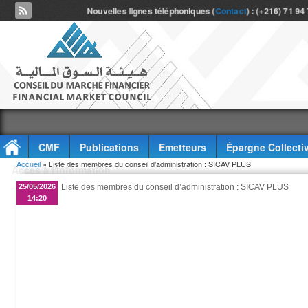
Nouvelles lignes téléphoniques (
Contact
) : (+216) 71 94
CMF
Publications
Emetteurs
Épargne Collecti
Vous êtes ici
Accueil
» Liste des membres du conseil d’administration : SICAV PLUS
Accès à l'information
25/05/2026
Liste des membres du conseil d’administration : SICAV PLUS
14:20