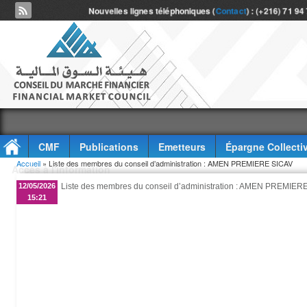
Nouvelles lignes téléphoniques (
Contact
) : (+216) 71 94
CMF
Publications
Emetteurs
Épargne Collecti
Vous êtes ici
Accueil
» Liste des membres du conseil d’administration : AMEN PREMIERE SICAV
Accès à l'information
12/05/2026
Liste des membres du conseil d’administration : AMEN PREMIER
15:21