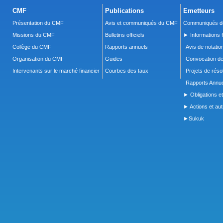
CMF
Publications
Emetteurs
Présentation du CMF
Avis et communiqués du CMF
Communiqués de
Missions du CMF
Bulletins officiels
► Informations f
Collège du CMF
Rapports annuels
Avis de notatio
Organisation du CMF
Guides
Convocation d
Intervenants sur le marché financier
Courbes des taux
Projets de réso
Rapports Annue
► Obligations et
► Actions et autr
►Sukuk