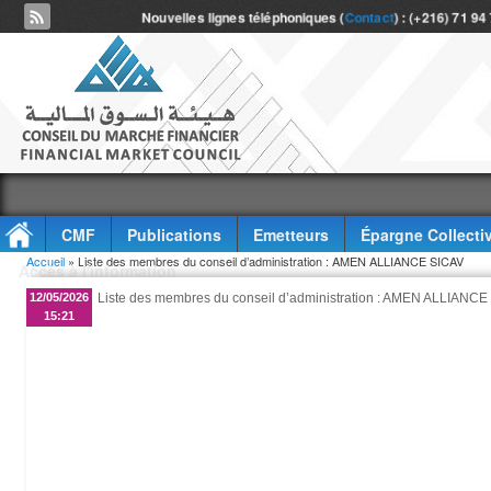
Nouvelles lignes téléphoniques (
Contact
) : (+216) 71 94
CMF
Publications
Emetteurs
Épargne Collecti
Vous êtes ici
Accueil
» Liste des membres du conseil d’administration : AMEN ALLIANCE SICAV
Accès à l'information
12/05/2026
Liste des membres du conseil d’administration : AMEN ALLIANCE
15:21