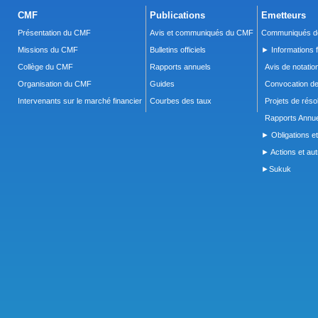
CMF
Publications
Emetteurs
Présentation du CMF
Avis et communiqués du CMF
Communiqués de
Missions du CMF
Bulletins officiels
► Informations f
Collège du CMF
Rapports annuels
Avis de notatio
Organisation du CMF
Guides
Convocation d
Intervenants sur le marché financier
Courbes des taux
Projets de réso
Rapports Annue
► Obligations et
► Actions et autr
►Sukuk