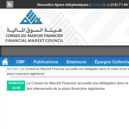
Nouvelles lignes téléphoniques (
Contact
) : (+216) 71 94
CMF
Publications
Emetteurs
Épargne Collecti
Vous êtes ici
Accueil
» Le Conseil du Marché Financier accueille une délégation dans le cadre d’une 
Accès à l'information
place financière algérienne
30/06/2026
Le Conseil du Marché Financier accueille une délégation dans le
16:08
des intervenants de la place financière algérienne