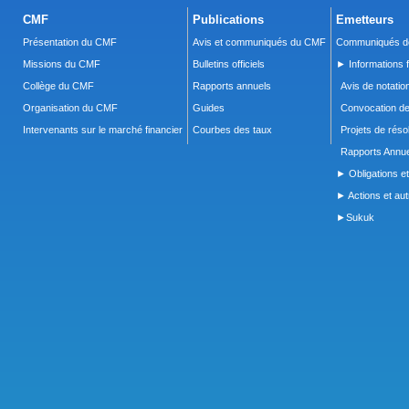
CMF
Publications
Emetteurs
Présentation du CMF
Avis et communiqués du CMF
Communiqués de
Missions du CMF
Bulletins officiels
► Informations f
Collège du CMF
Rapports annuels
Avis de notatio
Organisation du CMF
Guides
Convocation d
Intervenants sur le marché financier
Courbes des taux
Projets de réso
Rapports Annue
► Obligations et
► Actions et autr
►Sukuk