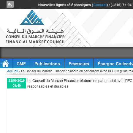
Nouvelles lignes téléphoniques (
Contact
) : (+216) 71 94
CMF
Publications
Emetteurs
Épargne Collecti
Vous êtes ici
Accueil
» Le Conseil du Marché Financier élabore en partenariat avec l'IFC un guide rela
Accès à l'information
23/09/2019
Le Conseil du Marché Financier élabore en partenariat avec l'IFC u
09:40
responsables et durables