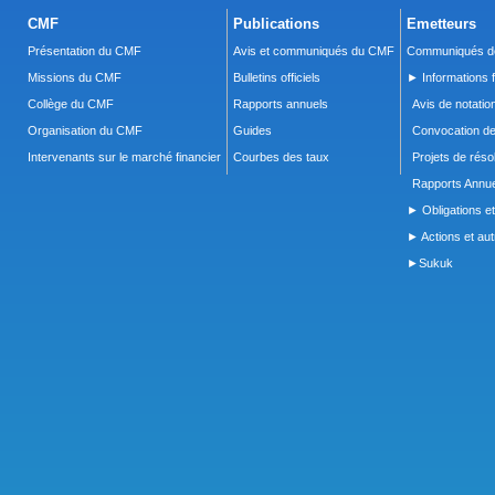
CMF
Publications
Emetteurs
Présentation du CMF
Avis et communiqués du CMF
Communiqués de
Missions du CMF
Bulletins officiels
► Informations f
Collège du CMF
Rapports annuels
Avis de notatio
Organisation du CMF
Guides
Convocation d
Intervenants sur le marché financier
Courbes des taux
Projets de réso
Rapports Annue
► Obligations et
► Actions et autr
►Sukuk