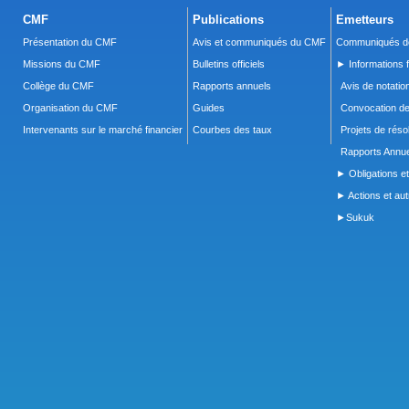
CMF
Publications
Emetteurs
Présentation du CMF
Avis et communiqués du CMF
Communiqués de
Missions du CMF
Bulletins officiels
► Informations f
Collège du CMF
Rapports annuels
Avis de notatio
Organisation du CMF
Guides
Convocation d
Intervenants sur le marché financier
Courbes des taux
Projets de réso
Rapports Annue
► Obligations et
► Actions et autr
►Sukuk