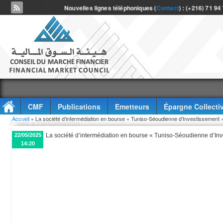
Nouvelles lignes téléphoniques (
Contact
) : (+216) 71 94
CMF
Publications
Emetteurs
Épargne Collecti
Vous êtes ici
Accueil
» La société d’intermédiation en bourse « Tuniso-Séoudienne d’Investissement »
Accès à l'information
22/05/2025
La société d’intermédiation en bourse « Tuniso-Séoudienne d’Inve
14:20