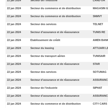
22 jan 2024
Secteur de l'industrie
LAND’OR
22 jan 2024
Secteur du commerce et de distribution
MAGASIN 
22 jan 2024
Secteur du commerce et de distribution
SNMVT
22 jan 2024
Secteur des services
TELNET
22 jan 2024
Secteur d'assurance et de réassurance
TUNIS RE
22 jan 2024
Etablissement de crédit
AMEN BAN
22 jan 2024
Secteur du leasing
ATTIJARI 
22 jan 2024
Secteur du transport aérien
TUNISAIR
22 jan 2024
Secteur d'assurance et de réassurance
STAR
22 jan 2024
Secteur des services
SOTUMAG
22 jan 2024
Secteur d'assurance et de réassurance
ASSURANC
22 jan 2024
Secteur de l'industrie
SIPHAT
22 jan 2024
Secteur d'assurance et de réassurance
ASSURANCE
22 jan 2024
Secteur du commerce et de distribution
CITY CARS