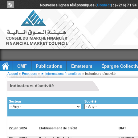
Nouvelles lignes téléphoniques (
Contact
) : (+216) 71 94
CMF
Publications
Emetteurs
Épargne Collecti
Vous êtes ici
Accueil
»
Emetteurs
»
► Informations financières
» Indicateurs d'activité
Accès à l'information
Indicateurs d'activité
Secteur
Société
22 jan 2024
Etablissement de crédit
BIAT