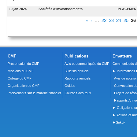
19 jan 2024
Sociétés d'investissements
PLACEMENT
Pages
«
‹
…
22
23
24
25
26
CMF
Publications
Emetteurs
Présentation du CMF
Avis et communiqués du CMF
Communiqués de
Missions du CMF
Bulletins officiels
► Informations f
Collège du CMF
Rapports annuels
Avis de notatio
Organisation du CMF
Guides
Convocation d
Intervenants sur le marché financier
Courbes des taux
Projets de réso
Rapports Annue
► Obligations et
► Actions et autr
►Sukuk