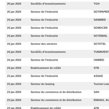
29 jan 2024
Sociétés d'investissements
TGH
25 jan 2024
Secteur de l'industrie
SOTIPAPIE
24 jan 2024
Secteur de l'industrie
SANIMED
24 jan 2024
Secteur de l'industrie
SOMOCER
24 jan 2024
Secteur de l'industrie
SOTEMAIL
24 jan 2024
Secteur des services
SOTETEL
24 jan 2024
Sociétés d'investissements
TUNINVEST
24 jan 2024
Secteur de l'industrie
UNIMED
24 jan 2024
Etablissement de crédit
STB
23 jan 2024
Secteur de l'industrie
ASSAD
23 jan 2024
Secteur du leasing
Tunisie Lea
23 jan 2024
Secteur du commerce et de distribution
SAH
23 jan 2024
Secteur du commerce et de distribution
ENNAKL A
23 jan 2024
Etablissement de crédit
ATB