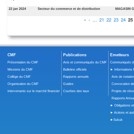
22 jan 2024
Secteur du commerce et de distribution
MAGASIN 
Pages
«
‹
…
21
22
23
24
25
CMF
Publications
Emetteurs
Présentation du CMF
Avis et communiqués du CMF
Communiqués de
Missions du CMF
Bulletins officiels
► Informations f
Collège du CMF
Rapports annuels
Avis de notatio
Organisation du CMF
Guides
Convocation d
Intervenants sur le marché financier
Courbes des taux
Projets de réso
Rapports Annue
► Obligations et
► Actions et autr
►Sukuk