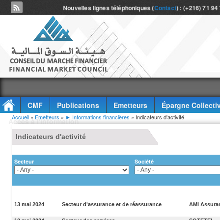
Nouvelles lignes téléphoniques (
Contact
) : (+216) 71 94
CMF
Publications
Emetteurs
Épargne Collecti
Vous êtes ici
Accueil
»
Emetteurs
»
► Informations financières
» Indicateurs d'activité
Accès à l'information
Indicateurs d'activité
Secteur
Société
13 mai 2024
Secteur d'assurance et de réassurance
AMI Assura