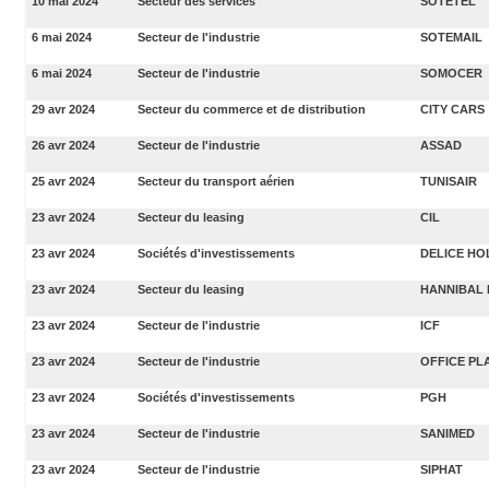
10 mai 2024
Secteur des services
SOTETEL
6 mai 2024
Secteur de l'industrie
SOTEMAIL
6 mai 2024
Secteur de l'industrie
SOMOCER
29 avr 2024
Secteur du commerce et de distribution
CITY CARS
26 avr 2024
Secteur de l'industrie
ASSAD
25 avr 2024
Secteur du transport aérien
TUNISAIR
23 avr 2024
Secteur du leasing
CIL
23 avr 2024
Sociétés d'investissements
DELICE HO
23 avr 2024
Secteur du leasing
HANNIBAL 
23 avr 2024
Secteur de l'industrie
ICF
23 avr 2024
Secteur de l'industrie
OFFICE PL
23 avr 2024
Sociétés d'investissements
PGH
23 avr 2024
Secteur de l'industrie
SANIMED
23 avr 2024
Secteur de l'industrie
SIPHAT