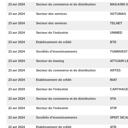
23 avr 2024
Secteur du commerce et de distribution
MAGASIN 
23 avr 2024
Secteur des services
SOTUMAG
23 avr 2024
Secteur des services
TELNET
23 avr 2024
Secteur de l'industrie
UNIMED
23 avr 2024
Etablissement de crédit
BTE
23 avr 2024
Sociétés d'investissements
TUNINVEST
23 avr 2024
Secteur du leasing
ATTIJARI 
23 avr 2024
Secteur du commerce et de distribution
ARTES
23 avr 2024
Etablissement de crédit
BIAT
23 avr 2024
Secteur de l'industrie
CARTHAGE
22 avr 2024
Secteur du commerce et de distribution
STA
22 avr 2024
Secteur de l'industrie
STIP
22 avr 2024
Sociétés d'investissements
SPDIT SICA
22 avr 2024
Etablissement de crédit
ATB