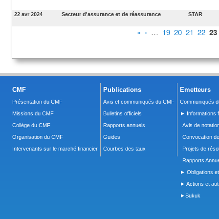
22 avr 2024
Secteur d'assurance et de réassurance
STAR
Pages
«
‹
…
19
20
21
22
23
CMF
Publications
Emetteurs
Présentation du CMF
Avis et communiqués du CMF
Communiqués de
Missions du CMF
Bulletins officiels
► Informations f
Collège du CMF
Rapports annuels
Avis de notatio
Organisation du CMF
Guides
Convocation d
Intervenants sur le marché financier
Courbes des taux
Projets de réso
Rapports Annue
► Obligations et
► Actions et autr
►Sukuk