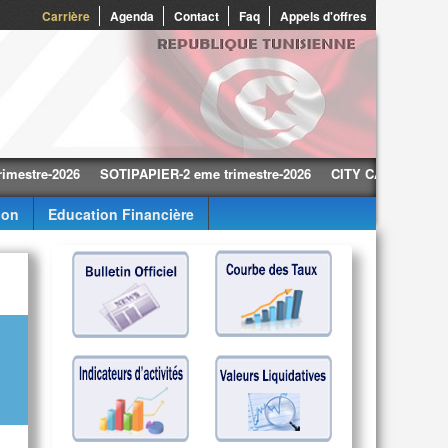
0
Carrière
Agenda
Contact
Faq
Appels d'offres
-2026
SOTIPAPIER-2 eme trimestre-2026
CITY CARS-2 eme trimestr
ion
Education Financière