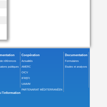
mentation
Coopération
Documentation
 de références
Actualités
Formulaires
ations publiques
AMERC
Etudes et analyses
OICV
IFREFI
UAAVM
PARTENARIAT MÉDITERRANÉEN
 l'information