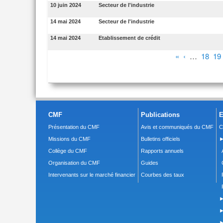
10 juin 2024
Secteur de l'industrie
14 mai 2024
Secteur de l'industrie
14 mai 2024
Etablissement de crédit
Pages
«
‹
…
18
19
CMF
Publications
E
Présentation du CMF
Avis et communiqués du CMF
C
Missions du CMF
Bulletins officiels
►
Collège du CMF
Rapports annuels
Organisation du CMF
Guides
Intervenants sur le marché financier
Courbes des taux
►
►
►