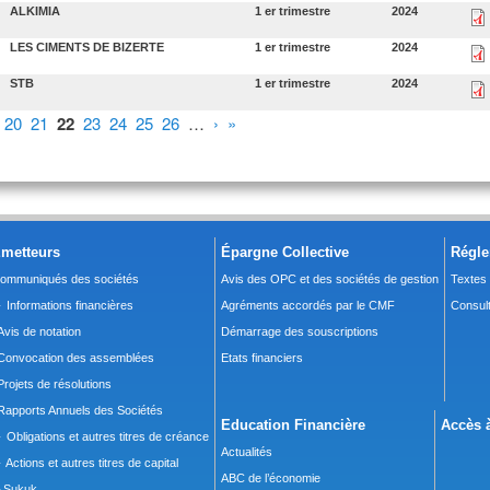
ALKIMIA
1 er trimestre
2024
LES CIMENTS DE BIZERTE
1 er trimestre
2024
STB
1 er trimestre
2024
20
21
22
23
24
25
26
…
›
»
metteurs
Épargne Collective
Régle
ommuniqués des sociétés
Avis des OPC et des sociétés de gestion
Textes
 Informations financières
Agréments accordés par le CMF
Consult
Avis de notation
Démarrage des souscriptions
Convocation des assemblées
Etats financiers
Projets de résolutions
Rapports Annuels des Sociétés
Education Financière
Accès à
 Obligations et autres titres de créance
Actualités
 Actions et autres titres de capital
ABC de l’économie
Sukuk