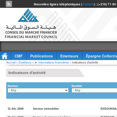
Nouvelles lignes téléphoniques (
Contact
) : (+216) 71 94
CMF
Publications
Emetteurs
Épargne Collecti
Vous êtes ici
Accueil
»
Emetteurs
»
► Informations financières
» Indicateurs d'activité
Accès à l'information
Indicateurs d'activité
Secteur
Société
31 déc 2009
Secteur immobilier
ESSOUKNA