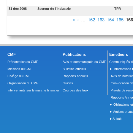
31 déc 2008
Secteur de l'industrie
TPR
Pages
«
‹
…
162
163
164
165
166
CMF
Publications
Emetteurs
Présentation du CMF
Avis et communiqués du CMF
Communiqués de
Missions du CMF
Bulletins officiels
► Informations f
Collège du CMF
Rapports annuels
Avis de notatio
Organisation du CMF
Guides
Convocation d
Intervenants sur le marché financier
Courbes des taux
Projets de réso
Rapports Annue
► Obligations et
► Actions et autr
►Sukuk