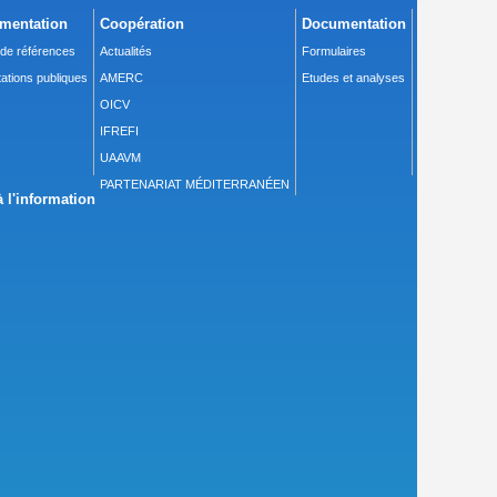
mentation
Coopération
Documentation
 de références
Actualités
Formulaires
ations publiques
AMERC
Etudes et analyses
OICV
IFREFI
UAAVM
PARTENARIAT MÉDITERRANÉEN
 l'information