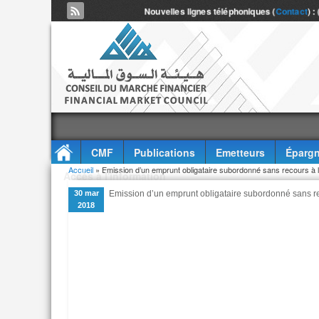
Nouvelles lignes téléphoniques (
Contact
) :
CMF
Publications
Emetteurs
Épargn
Vous êtes ici
Accueil
» Emission d’un emprunt obligataire subordonné sans recours à l
Accès à l'information
30 mar
Emission d’un emprunt obligataire subordonné sans re
2018