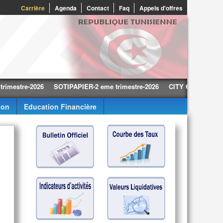
0
Carrière
Agenda
Contact
Faq
Appels d'offres
re-2026
SOTIPAPIER-2 eme trimestre-2026
CITY CARS-2 eme trimes
ion
Education Financière