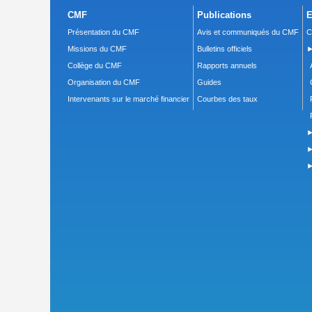
CMF
Publications
E
Présentation du CMF
Avis et communiqués du CMF
C
Missions du CMF
Bulletins officiels
►
Collège du CMF
Rapports annuels
Organisation du CMF
Guides
Intervenants sur le marché financier
Courbes des taux
►
►
►