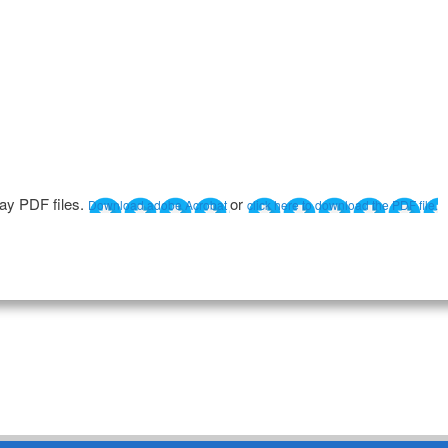
lay PDF files.
or
Download adobe Acrobat
click here to download the PDF file.