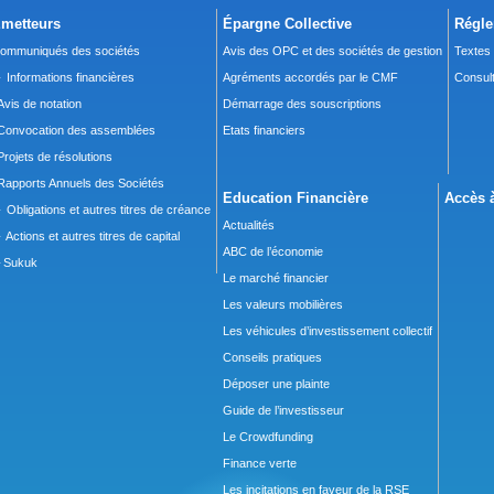
metteurs
Épargne Collective
Régle
ommuniqués des sociétés
Avis des OPC et des sociétés de gestion
Textes
 Informations financières
Agréments accordés par le CMF
Consult
Avis de notation
Démarrage des souscriptions
Convocation des assemblées
Etats financiers
Projets de résolutions
Rapports Annuels des Sociétés
Education Financière
Accès à
 Obligations et autres titres de créance
Actualités
 Actions et autres titres de capital
ABC de l’économie
Sukuk
Le marché financier
Les valeurs mobilières
Les véhicules d’investissement collectif
Conseils pratiques
Déposer une plainte
Guide de l’investisseur
Le Crowdfunding
Finance verte
Les incitations en faveur de la RSE