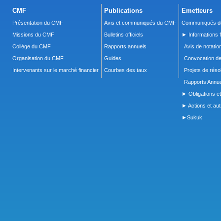
CMF
Publications
Emetteurs
Présentation du CMF
Avis et communiqués du CMF
Communiqués de
Missions du CMF
Bulletins officiels
► Informations f
Collège du CMF
Rapports annuels
Avis de notatio
Organisation du CMF
Guides
Convocation d
Intervenants sur le marché financier
Courbes des taux
Projets de réso
Rapports Annue
► Obligations et
► Actions et autr
►Sukuk