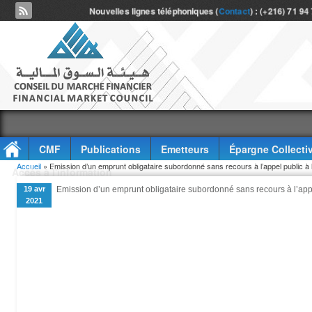
Nouvelles lignes téléphoniques (
Contact
) : (+216) 71 94
CMF
Publications
Emetteurs
Épargne Collecti
Vous êtes ici
Accueil
» Emission d’un emprunt obligataire subordonné sans recours à l’appel public
Accès à l'information
19 avr
Emission d’un emprunt obligataire subordonné sans recours à l’a
2021