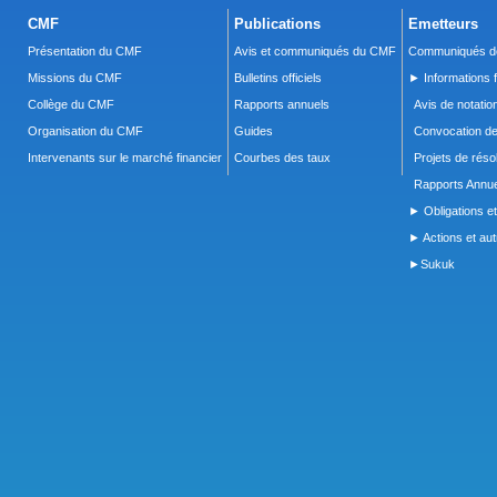
CMF
Publications
Emetteurs
Présentation du CMF
Avis et communiqués du CMF
Communiqués de
Missions du CMF
Bulletins officiels
► Informations f
Collège du CMF
Rapports annuels
Avis de notatio
Organisation du CMF
Guides
Convocation d
Intervenants sur le marché financier
Courbes des taux
Projets de réso
Rapports Annue
► Obligations et
► Actions et autr
►Sukuk