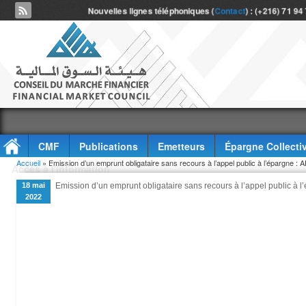
Nouvelles lignes téléphoniques (
Contact
) : (+216) 71 94
CMF
Publications
Emetteurs
Épargne Collecti
Vous êtes ici
Accueil
» Emission d’un emprunt obligataire sans recours à l’appel public à l’épargne 
Accès à l'information
18 mai
Emission d’un emprunt obligataire sans recours à l’appel public à
2022