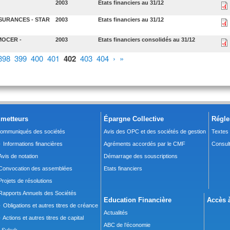
2003
Etats financiers au 31/12
SSURANCES - STAR
2003
Etats financiers au 31/12
MOCER -
2003
Etats financiers consolidés au 31/12
398
399
400
401
402
403
404
›
»
metteurs
Épargne Collective
Régle
ommuniqués des sociétés
Avis des OPC et des sociétés de gestion
Textes
 Informations financières
Agréments accordés par le CMF
Consult
Avis de notation
Démarrage des souscriptions
Convocation des assemblées
Etats financiers
Projets de résolutions
Rapports Annuels des Sociétés
Education Financière
Accès à
 Obligations et autres titres de créance
Actualités
 Actions et autres titres de capital
ABC de l’économie
Sukuk