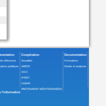
mentation
Coopération
Documentation
 de références
Actualités
Formulaires
ations publiques
AMERC
Etudes et analyses
OICV
IFREFI
UAAVM
PARTENARIAT MÉDITERRANÉEN
 l'information