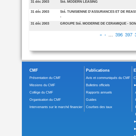
31 déc 2003
Sté. MODERN LEASING
31 déc 2003
Sté. TUNISIENNE D'ASSURANCES ET DE REA
-
31 déc 2003
GROUPE Sté. MODERNE DE CERAMIQUE - SO
Pages
«
‹
…
396
397
CMF
Publications
E
Présentation du CMF
Avis et communiqués du CMF
C
Missions du CMF
Bulletins officiels
►
Collège du CMF
Rapports annuels
Organisation du CMF
Guides
Intervenants sur le marché financier
Courbes des taux
►
►
►