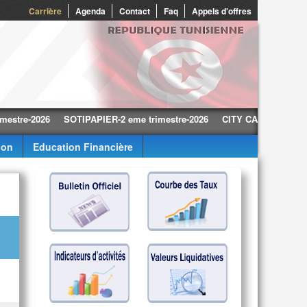
0
Carrière
Agenda
Contact
Faq
Appels d'offres
-2026
SOTIPAPIER-2 eme trimestre-2026
CITY CARS-2 eme trimestr
ion
Education Financière