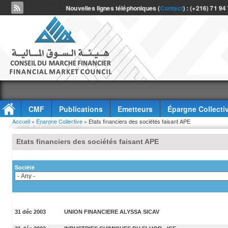
Nouvelles lignes téléphoniques (
Contact
) : (+216) 71 94
CMF
Publications
Emetteurs
Épargne Collecti
Vous êtes ici
Accueil
»
Épargne Collective
» Etats financiers des sociétés faisant APE
Accès à l'information
Etats financiers des sociétés faisant APE
Société
31 déc 2003
UNION FINANCIERE ALYSSA SICAV