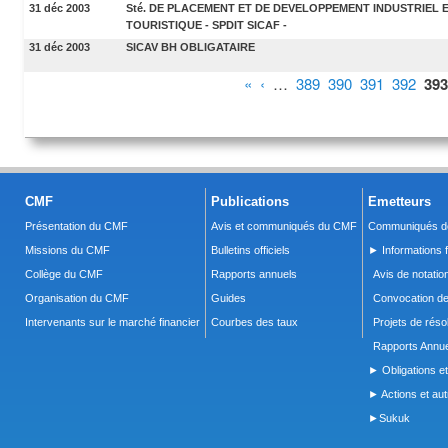
31 déc 2003
Sté. DE PLACEMENT ET DE DEVELOPPEMENT INDUSTRIEL 
TOURISTIQUE - SPDIT SICAF -
31 déc 2003
SICAV BH OBLIGATAIRE
Pages
«
‹
…
389
390
391
392
393
CMF
Publications
Emetteurs
Présentation du CMF
Avis et communiqués du CMF
Communiqués de
Missions du CMF
Bulletins officiels
► Informations f
Collège du CMF
Rapports annuels
Avis de notatio
Organisation du CMF
Guides
Convocation d
Intervenants sur le marché financier
Courbes des taux
Projets de réso
Rapports Annue
► Obligations et
► Actions et autr
►Sukuk