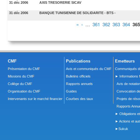
31 déc 2006
AXIS TRESORERIE SICAV
31 déc 2006
BANQUE TUNISIENNE DE SOLIDARITE - BTS -
Pages
«
‹
…
361
362
363
364
365
CMF
Publications
Emetteurs
Présentation du CMF
Avis et communiqués du CMF
Communiqués de
Missions du CMF
Bulletins officiels
► Informations f
Collège du CMF
Rapports annuels
Avis de notatio
Organisation du CMF
Guides
Convocation d
Intervenants sur le marché financier
Courbes des taux
Projets de réso
Rapports Annue
► Obligations et
► Actions et autr
►Sukuk