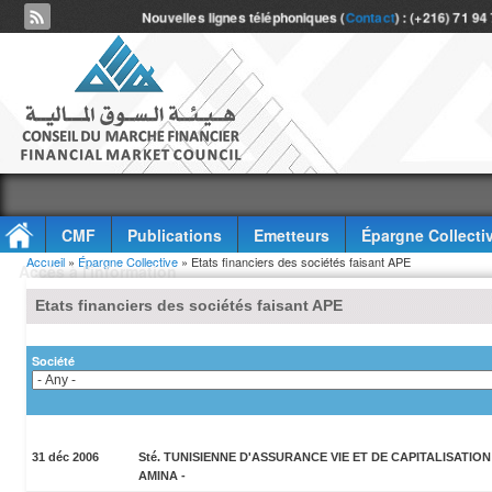
Nouvelles lignes téléphoniques (
Contact
) : (+216) 71 94
CMF
Publications
Emetteurs
Épargne Collecti
Vous êtes ici
Accueil
»
Épargne Collective
» Etats financiers des sociétés faisant APE
Accès à l'information
Etats financiers des sociétés faisant APE
Société
31 déc 2006
Sté. TUNISIENNE D'ASSURANCE VIE ET DE CAPITALISATION 
AMINA -