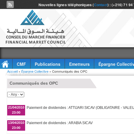
Nouvelles lignes téléphoniques (
Contact
) : (+216) 71 94
CMF
Publications
Emetteurs
Épargne Collecti
Vous êtes ici
Accueil
»
Épargne Collective
» Communiqués des OPC
Accès à l'information
Communiqués des OPC
21/04/2010
Paiement de dividendes : ATTIJARI SICAV (OBLIGATAIRE - VA
23:00
13/04/2010
Paiement de dividendes : ARABIA SICAV
23:00