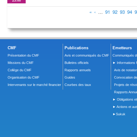
23:00
Pages
«
‹
…
91
92
93
94
9
CMF
Publications
Emetteurs
Présentation du CMF
Avis et communiqués du CMF
Communiqués de
Missions du CMF
Bulletins officiels
► Informations f
Collège du CMF
Rapports annuels
Avis de notatio
Organisation du CMF
Guides
Convocation d
Intervenants sur le marché financier
Courbes des taux
Projets de réso
Rapports Annue
► Obligations et
► Actions et autr
►Sukuk