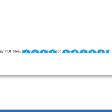
lay PDF files.
or
Download adobe Acrobat
click here to download the PDF file.