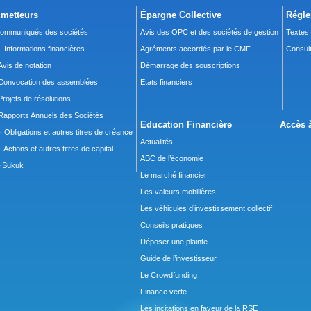
metteurs
Épargne Collective
Régle
ommuniqués des sociétés
Avis des OPC et des sociétés de gestion
Textes
 Informations financières
Agréments accordés par le CMF
Consult
Avis de notation
Démarrage des souscriptions
Convocation des assemblées
Etats financiers
Projets de résolutions
Rapports Annuels des Sociétés
Education Financière
Accès à
 Obligations et autres titres de créance
Actualités
 Actions et autres titres de capital
ABC de l’économie
Sukuk
Le marché financier
Les valeurs mobilières
Les véhicules d’investissement collectif
Conseils pratiques
Déposer une plainte
Guide de l’investisseur
Le Crowdfunding
Finance verte
Les incitations en faveur de la RSE