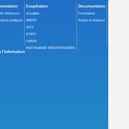
mentation
Coopération
Documentation
 de références
Actualités
Formulaires
ations publiques
AMERC
Etudes et analyses
OICV
IFREFI
UAAVM
PARTENARIAT MÉDITERRANÉEN
 l'information