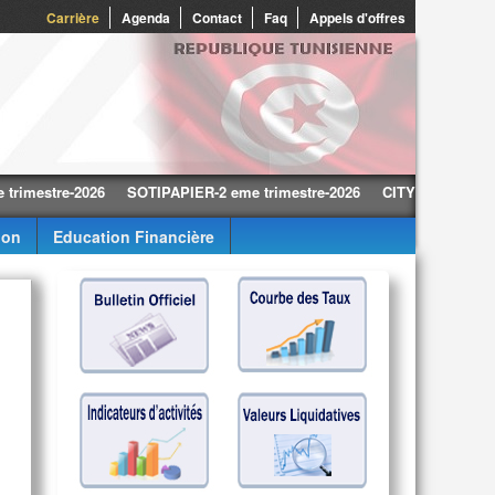
0
Carrière
Agenda
Contact
Faq
Appels d'offres
tre-2026
SOTIPAPIER-2 eme trimestre-2026
CITY CARS-2 eme trime
ion
Education Financière