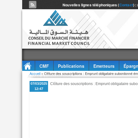
Nouvelles lignes téléphoniques (
Contact
) :
CMF
Publications
Emetteurs
Épargn
Vous êtes ici
Accueil
» Clôture des souscriptions : Emprunt obligataire subordonné ém
Accès à l'information
07/03/2025
Clôture des souscriptions : Emprunt obligataire sub
12:47