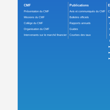
CMF
Publications
E
Présentation du CMF
Avis et communiqués du CMF
C
Missions du CMF
Bulletins officiels
►
Collège du CMF
Rapports annuels
Organisation du CMF
Guides
Intervenants sur le marché financier
Courbes des taux
►
►
►