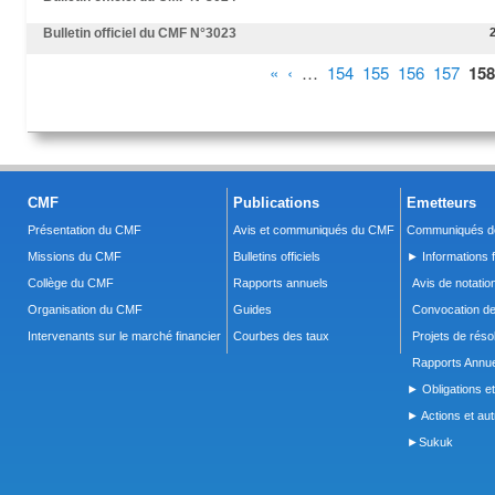
Bulletin officiel du CMF N°3023
Pages
«
‹
…
154
155
156
157
158
CMF
Publications
Emetteurs
Présentation du CMF
Avis et communiqués du CMF
Communiqués de
Missions du CMF
Bulletins officiels
► Informations f
Collège du CMF
Rapports annuels
Avis de notatio
Organisation du CMF
Guides
Convocation d
Intervenants sur le marché financier
Courbes des taux
Projets de réso
Rapports Annue
► Obligations et
► Actions et autr
►Sukuk