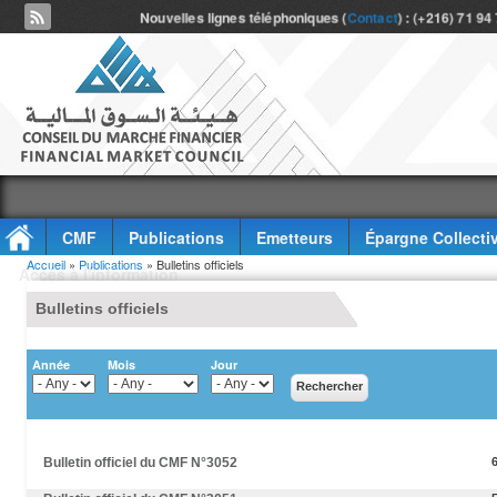
Nouvelles lignes téléphoniques (
Contact
) : (+216) 71 94
CMF
Publications
Emetteurs
Épargne Collecti
Vous êtes ici
Accueil
»
Publications
» Bulletins officiels
Accès à l'information
Bulletins officiels
Année
Mois
Jour
Bulletin officiel du CMF N°3052