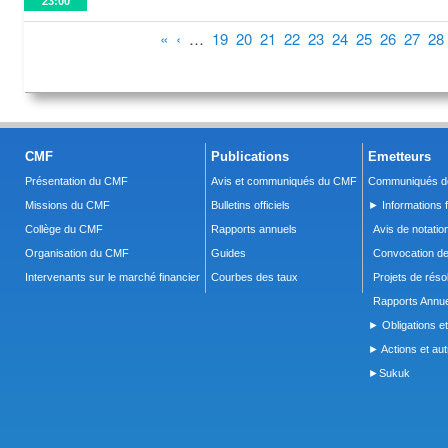
23:00
Pages
«
‹
…
19
20
21
22
23
24
25
26
27
28
CMF
Publications
Emetteurs
Présentation du CMF
Avis et communiqués du CMF
Communiqués de
Missions du CMF
Bulletins officiels
► Informations f
Collège du CMF
Rapports annuels
Avis de notatio
Organisation du CMF
Guides
Convocation d
Intervenants sur le marché financier
Courbes des taux
Projets de réso
Rapports Annue
► Obligations et
► Actions et autr
►Sukuk