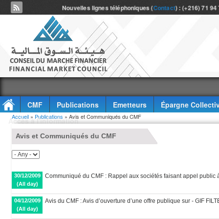
Nouvelles lignes téléphoniques (
Contact
) : (+216) 71 94
CMF
Publications
Emetteurs
Épargne Collecti
Vous êtes ici
Accueil
»
Publications
» Avis et Communiqués du CMF
Accès à l'information
Avis et Communiqués du CMF
30/12/2009
Communiqué du CMF : Rappel aux sociétés faisant appel public à
(All day)
04/12/2009
Avis du CMF : Avis d’ouverture d’une offre publique sur - GIF FIL
(All day)