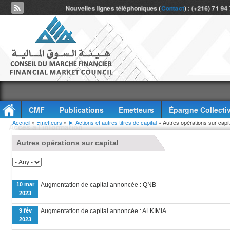
Nouvelles lignes téléphoniques (
Contact
) : (+216) 71 94
CMF
Publications
Emetteurs
Épargne Collecti
Vous êtes ici
Accueil
»
Emetteurs
»
► Actions et autres titres de capital
» Autres opérations sur capit
Accès à l'information
Autres opérations sur capital
10 mar
Augmentation de capital annoncée : QNB
2023
9 fév
Augmentation de capital annoncée : ALKIMIA
2023