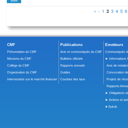
2020
Pages
«
‹
1
2
3
4
5
6
CMF
Publications
Emetteurs
Présentation du CMF
Avis et communiqués du CMF
Communiqués de
Missions du CMF
Bulletins officiels
► Informations f
Collège du CMF
Rapports annuels
Avis de notatio
Organisation du CMF
Guides
Convocation d
Intervenants sur le marché financier
Courbes des taux
Projets de réso
Rapports Annue
► Obligations et
► Actions et autr
►Sukuk