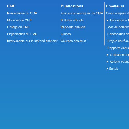
CMF
Publications
Emetteurs
Présentation du CMF
Avis et communiqués du CMF
Communiqués de
Missions du CMF
Bulletins officiels
► Informations f
Collège du CMF
Rapports annuels
Avis de notatio
Organisation du CMF
Guides
Convocation d
Intervenants sur le marché financier
Courbes des taux
Projets de réso
Rapports Annue
► Obligations et
► Actions et autr
►Sukuk