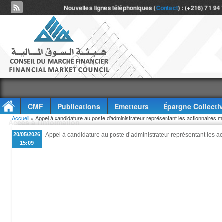
Nouvelles lignes téléphoniques (
Contact
) : (+216) 71 94
CMF
Publications
Emetteurs
Épargne Collecti
Vous êtes ici
Accueil
» Appel à candidature au poste d’administrateur représentant les actionnaires mi
Accès à l'information
20/05/2026
Appel à candidature au poste d’administrateur représentant les ac
15:09