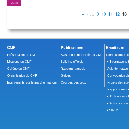
2018
Pages
«
‹
…
9
10
11
12
13
CMF
Publications
Emetteurs
Présentation du CMF
Avis et communiqués du CMF
Communiqués de
Missions du CMF
Bulletins officiels
► Informations f
Collège du CMF
Rapports annuels
Avis de notatio
Organisation du CMF
Guides
Convocation d
Intervenants sur le marché financier
Courbes des taux
Projets de réso
Rapports Annue
► Obligations et
► Actions et autr
►Sukuk