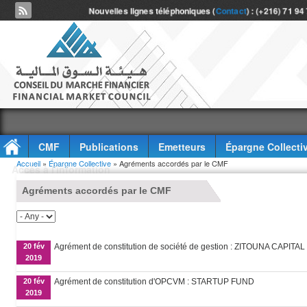
Nouvelles lignes téléphoniques (
Contact
) : (+216) 71 94
CMF
Publications
Emetteurs
Épargne Collecti
Vous êtes ici
Accueil
»
Épargne Collective
» Agréments accordés par le CMF
Accès à l'information
Agréments accordés par le CMF
20 fév
Agrément de constitution de société de gestion : ZITOUNA CAPITAL
2019
20 fév
Agrément de constitution d'OPCVM : STARTUP FUND
2019