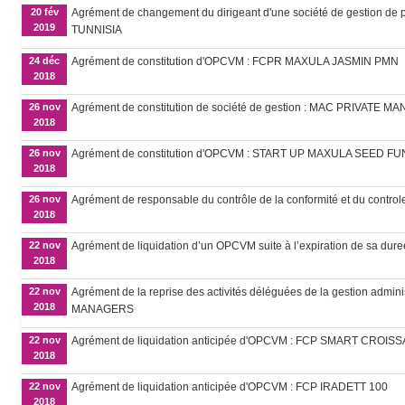
20 fév
Agrément de changement du dirigeant d'une société de gestion de po
2019
TUNNISIA
24 déc
Agrément de constitution d'OPCVM : FCPR MAXULA JASMIN PMN
2018
26 nov
Agrément de constitution de société de gestion : MAC PRIVATE
2018
26 nov
Agrément de constitution d'OPCVM : START UP MAXULA SEED F
2018
26 nov
Agrément de responsable du contrôle de la conformité et du con
2018
22 nov
Agrément de liquidation d’un OPCVM suite à l’expiration de sa 
2018
22 nov
Agrément de la reprise des activités déléguées de la gestion ad
2018
MANAGERS
22 nov
Agrément de liquidation anticipée d'OPCVM : FCP SMART CROIS
2018
22 nov
Agrément de liquidation anticipée d'OPCVM : FCP IRADETT 100
2018