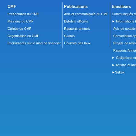
CMF
Publications
Emetteurs
Présentation du CMF
Avis et communiqués du CMF
Communiqués de
Missions du CMF
Bulletins officiels
► Informations f
Collège du CMF
Rapports annuels
Avis de notatio
Organisation du CMF
Guides
Convocation d
Intervenants sur le marché financier
Courbes des taux
Projets de réso
Rapports Annue
► Obligations et
► Actions et autr
►Sukuk