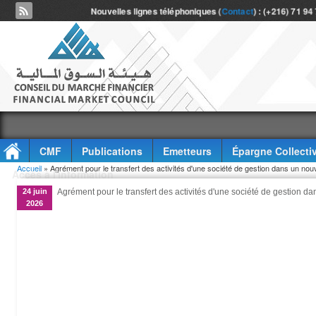
Nouvelles lignes téléphoniques (
Contact
) : (+216) 71 94
CMF
Publications
Emetteurs
Épargne Collecti
Vous êtes ici
Accueil
» Agrément pour le transfert des activités d'une société de gestion dans un 
Accès à l'information
24 juin
Agrément pour le transfert des activités d'une société de gestion
2026