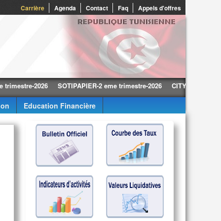
Carrière
Agenda
Contact
Faq
Appels d'offres
stre-2026
SOTIPAPIER-2 eme trimestre-2026
CITY CARS-2 eme trime
ion
Education Financière