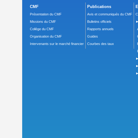
CMF
Publications
E
Présentation du CMF
Avis et communiqués du CMF
C
Missions du CMF
Bulletins officiels
►
Collège du CMF
Rapports annuels
Organisation du CMF
Guides
Intervenants sur le marché financier
Courbes des taux
►
►
►