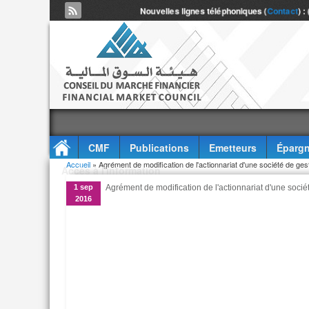
Nouvelles lignes téléphoniques (
Contact
) :
CMF
Publications
Emetteurs
Épargn
Vous êtes ici
Accueil
» Agrément de modification de l'actionnariat d'une société de 
Accès à l'information
1 sep
Agrément de modification de l'actionnariat d'une soc
2016