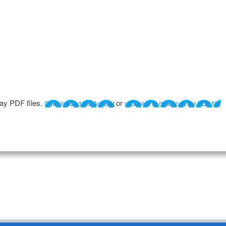
lay PDF files.
or
Download adobe Acrobat
click here to download the PDF file.