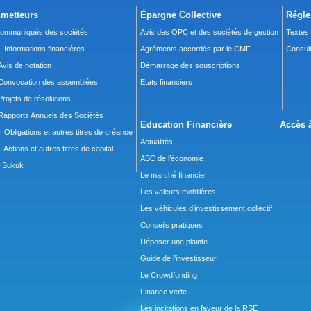
metteurs
Épargne Collective
Régle
ommuniqués des sociétés
Avis des OPC et des sociétés de gestion
Textes
 Informations financières
Agréments accordés par le CMF
Consult
Avis de notation
Démarrage des souscriptions
Convocation des assemblées
Etats financiers
Projets de résolutions
Rapports Annuels des Sociétés
Education Financière
Accès à
 Obligations et autres titres de créance
Actualités
 Actions et autres titres de capital
ABC de l’économie
Sukuk
Le marché financier
Les valeurs mobilières
Les véhicules d’investissement collectif
Conseils pratiques
Déposer une plainte
Guide de l’investisseur
Le Crowdfunding
Finance verte
Les incitations en faveur de la RSE