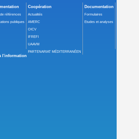
mentation
Coopération
Documentation
 de références
Actualités
Formulaires
ations publiques
AMERC
Etudes et analyses
OICV
IFREFI
UAAVM
PARTENARIAT MÉDITERRANÉEN
 l'information