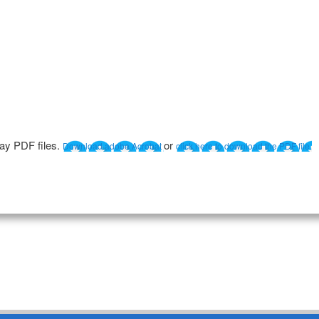
lay PDF files.
or
Download adobe Acrobat
click here to download the PDF file.