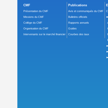
CMF
Publications
E
Présentation du CMF
Avis et communiqués du CMF
C
Missions du CMF
Bulletins officiels
►
Collège du CMF
Rapports annuels
Organisation du CMF
Guides
Intervenants sur le marché financier
Courbes des taux
►
►
►