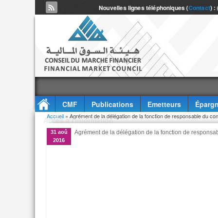
Nouvelles lignes téléphoniques (
Contact
) :
CMF
Publications
Emetteurs
Épargn
Vous êtes ici
Accueil
» Agrément de la délégation de la fonction de responsable du c
Accès à l'information
31 aoû
Agrément de la délégation de la fonction de respons
2016