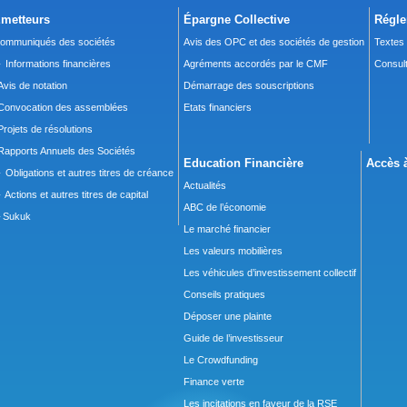
metteurs
Épargne Collective
Régle
ommuniqués des sociétés
Avis des OPC et des sociétés de gestion
Textes
 Informations financières
Agréments accordés par le CMF
Consult
Avis de notation
Démarrage des souscriptions
Convocation des assemblées
Etats financiers
Projets de résolutions
Rapports Annuels des Sociétés
Education Financière
Accès à
 Obligations et autres titres de créance
Actualités
 Actions et autres titres de capital
ABC de l’économie
Sukuk
Le marché financier
Les valeurs mobilières
Les véhicules d’investissement collectif
Conseils pratiques
Déposer une plainte
Guide de l’investisseur
Le Crowdfunding
Finance verte
Les incitations en faveur de la RSE