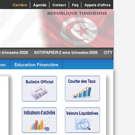
0
Carrière
Agenda
Contact
Faq
Appels d'offres
tre-2026
SOTIPAPIER-2 eme trimestre-2026
CITY CARS-2 eme trime
ion
Education Financière
T