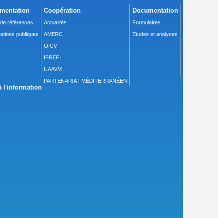
mentation
Coopération
Documentation
 de références
Actualités
Formulaires
ations publiques
AMERC
Etudes et analyses
OICV
IFREFI
UAAVM
PARTENARIAT MÉDITERRANÉEN
 l'information