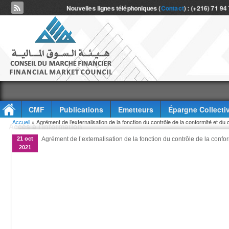
Nouvelles lignes téléphoniques (
Contact
) : (+216) 71 94
CMF
Publications
Emetteurs
Épargne Collecti
Vous êtes ici
Accueil
» Agrément de l’externalisation de la fonction du contrôle de la conformité et
Accès à l'information
21 oct
Agrément de l’externalisation de la fonction du contrôle de la con
2021