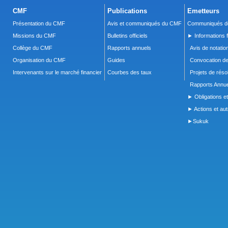
CMF
Publications
Emetteurs
Présentation du CMF
Avis et communiqués du CMF
Communiqués de
Missions du CMF
Bulletins officiels
► Informations f
Collège du CMF
Rapports annuels
Avis de notatio
Organisation du CMF
Guides
Convocation d
Intervenants sur le marché financier
Courbes des taux
Projets de réso
Rapports Annue
► Obligations et
► Actions et autr
►Sukuk