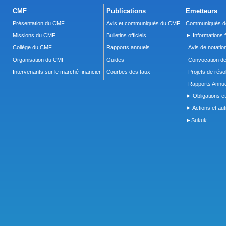
CMF
Publications
Emetteurs
Présentation du CMF
Avis et communiqués du CMF
Communiqués de
Missions du CMF
Bulletins officiels
► Informations f
Collège du CMF
Rapports annuels
Avis de notatio
Organisation du CMF
Guides
Convocation d
Intervenants sur le marché financier
Courbes des taux
Projets de réso
Rapports Annue
► Obligations et
► Actions et autr
►Sukuk