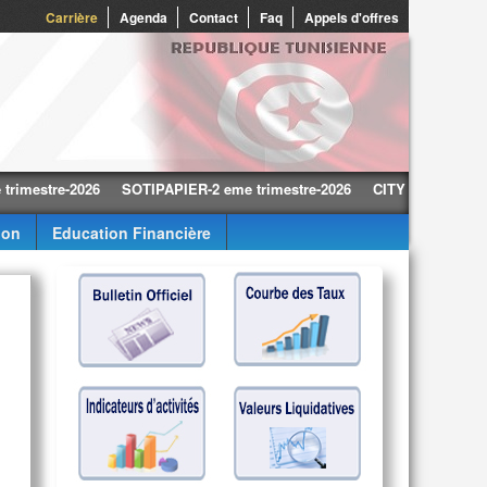
0
Carrière
Agenda
Contact
Faq
Appels d'offres
tre-2026
SOTIPAPIER-2 eme trimestre-2026
CITY CARS-2 eme trimes
ion
Education Financière