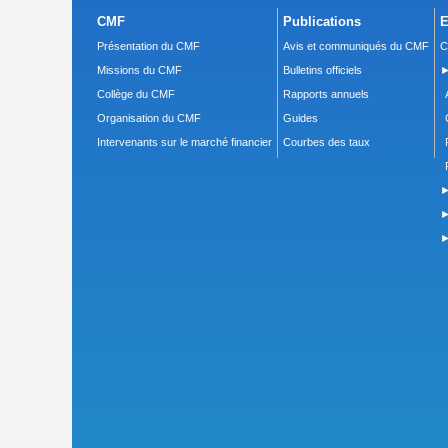
CMF
Publications
E
Présentation du CMF
Avis et communiqués du CMF
C
Missions du CMF
Bulletins officiels
►
Collège du CMF
Rapports annuels
Organisation du CMF
Guides
Intervenants sur le marché financier
Courbes des taux
►
►
►