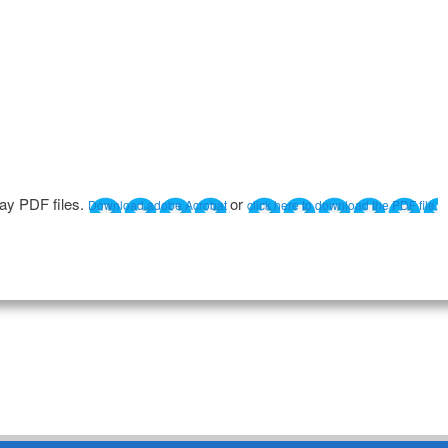
lay PDF files.
or
Download adobe Acrobat
click here to download the PDF file.