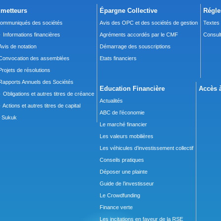
metteurs
Épargne Collective
Régle
ommuniqués des sociétés
Avis des OPC et des sociétés de gestion
Textes
 Informations financières
Agréments accordés par le CMF
Consult
Avis de notation
Démarrage des souscriptions
Convocation des assemblées
Etats financiers
Projets de résolutions
Rapports Annuels des Sociétés
Education Financière
Accès à
 Obligations et autres titres de créance
Actualités
 Actions et autres titres de capital
ABC de l’économie
Sukuk
Le marché financier
Les valeurs mobilières
Les véhicules d’investissement collectif
Conseils pratiques
Déposer une plainte
Guide de l’investisseur
Le Crowdfunding
Finance verte
Les incitations en faveur de la RSE