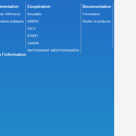
mentation
Coopération
Documentation
 de références
Actualités
Formulaires
ations publiques
AMERC
Etudes et analyses
OICV
IFREFI
UAAVM
PARTENARIAT MÉDITERRANÉEN
 l'information