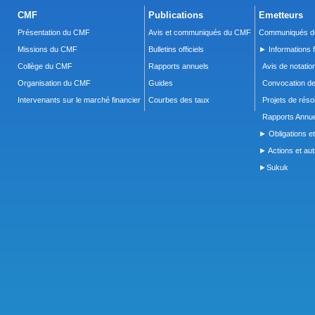
CMF
Publications
Emetteurs
Présentation du CMF
Avis et communiqués du CMF
Communiqués de
Missions du CMF
Bulletins officiels
► Informations f
Collège du CMF
Rapports annuels
Avis de notatio
Organisation du CMF
Guides
Convocation d
Intervenants sur le marché financier
Courbes des taux
Projets de réso
Rapports Annue
► Obligations et
► Actions et autr
►Sukuk